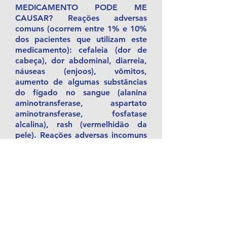
MEDICAMENTO PODE ME
CAUSAR? Reações adversas
comuns (ocorrem entre 1% e 10%
dos pacientes que utilizam este
medicamento): cefaleia (dor de
cabeça), dor abdominal, diarreia,
náuseas (enjoos), vômitos,
aumento de algumas substâncias
do fígado no sangue (alanina
aminotransferase, aspartato
aminotransferase, fosfatase
alcalina), rash (vermelhidão da
pele). Reações adversas incomuns
(ocorrem entre 0,1% e 1% dos
pacientes que utilizam este
medicamento): insônia,
sonolência, convulsões, tontura,
parestesia (dormência e
formigamento), alteração do
sabor, vertigem (tontura),
dispepsia (má digestão), atulência