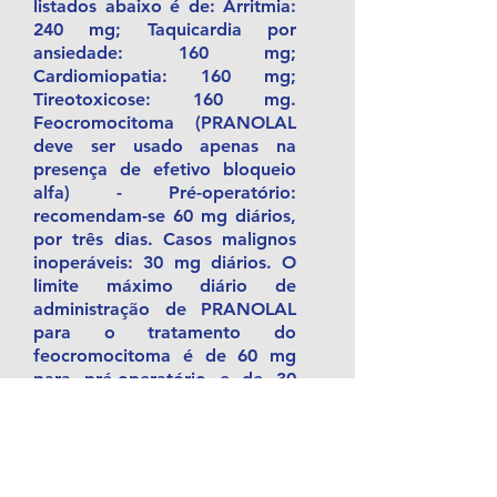
listados abaixo é de: Arritmia:
240 mg; Taquicardia por
ansiedade: 160 mg;
Cardiomiopatia: 160 mg;
Tireotoxicose: 160 mg.
Feocromocitoma (PRANOLAL
deve ser usado apenas na
presença de efetivo bloqueio
alfa) - Pré-operatório:
recomendam-se 60 mg diários,
por três dias. Casos malignos
inoperáveis: 30 mg diários. O
limite máximo diário de
administração de PRANOLAL
para o tratamento do
feocromocitoma é de 60 mg
para pré-operatório e de 30
mg para casos malignos
inoperáveis. Tabela - Resumo
das doses de PRANOLAL para
Adultos (em doses divididas)
Dose mínima/dia - Dose