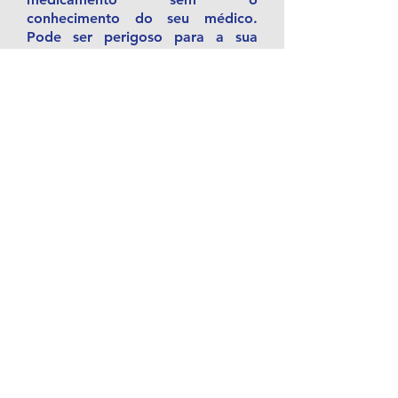
conhecimento do seu médico.
Pode ser perigoso para a sua
saúde.
QUAIS OS MALES QUE ESTE
MEDICAMENTO PODE ME
CAUSAR? Informe o seu médico
sobre o aparecimento de reações
desagradáveis. Os efeitos
colaterais mais comuns são:
cansaço, sonolência e
relaxamento muscular;
habitualmente relacionados com a
dose administrada e no início do
tratamento. Geralmente
desaparecem com a
administração prolongada.
Distúrbios do sistema nervoso:
ataxia (desequilíbrio), disartria (di
culdade para falar), fala enrolada,
dor de cabeça, tremores, tontura.
Amnésia anterógrada