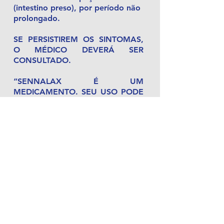
(intestino preso), por período não
prolongado.
SE PERSISTIREM OS SINTOMAS,
O MÉDICO DEVERÁ SER
CONSULTADO.
“SENNALAX É UM
MEDICAMENTO. SEU USO PODE
TRAZER RISCOS. PROCURE O
MÉDICO E O FARMACÊUTICO.
LEIA A BULA.“
Cazi Química Farmacêutica
Indústria e Comércio Ltda.