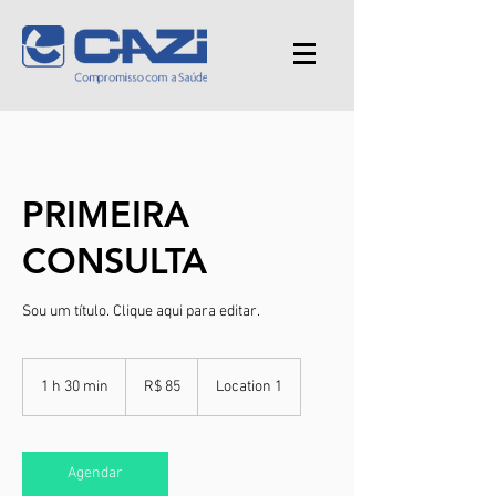
PRIMEIRA
CONSULTA
Sou um título. Clique aqui para editar.
85
Reais
1 h 30 min
1
R$ 85
Location 1
brasileiros
3
0
m
i
Agendar
n